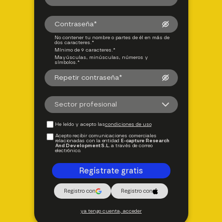
No contener tu nombre o partes de él en más de
dos caracteres.*
Mínimo de 9 caracteres.*
Mayúsculas, minúsculas, números y
símbolos.*
Sector profesional
He leído y acepto las
condiciones de uso
Acepto recibir comunicaciones comerciales
relacionadas con la entidad
E-capture Research
And Development S.L.
a través de correo
electrónico.
Regístrate gratis
Registro con
Registro con
ya tengo cuenta, acceder